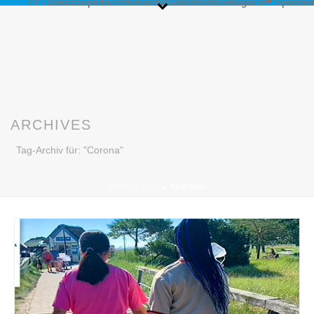
TV / Dokus
Superbuch
Humanitär
Gebetshotline
Magazin
❤ Spenden
ARCHIVES
Tag-Archiv für: "Corona"
STARTSEITE
»
CORONA