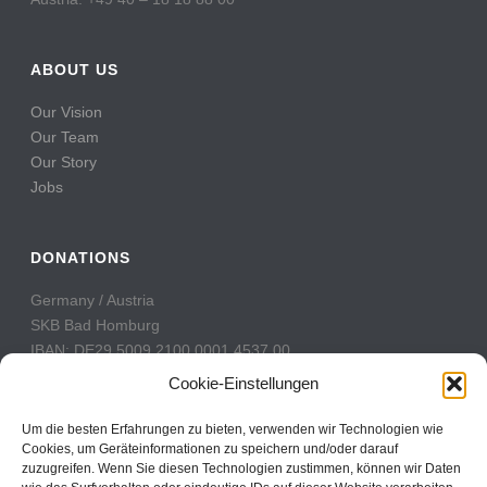
ABOUT US
Our Vision
Our Team
Our Story
Jobs
DONATIONS
Germany / Austria
SKB Bad Homburg
IBAN: DE29 5009 2100 0001 4537 00
BIC: GENODE51BH2
Cookie-Einstellungen
Switzerland
Um die besten Erfahrungen zu bieten, verwenden wir Technologien wie
PostFinance
Cookies, um Geräteinformationen zu speichern und/oder darauf
zuzugreifen. Wenn Sie diesen Technologien zustimmen, können wir Daten
Konto: 60-742493-7