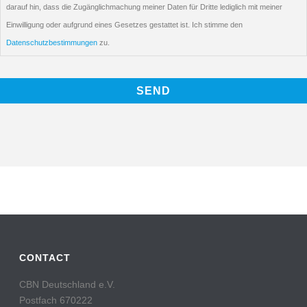
darauf hin, dass die Zugänglichmachung meiner Daten für Dritte lediglich mit meiner
Einwilligung oder aufgrund eines Gesetzes gestattet ist. Ich stimme den
Datenschutzbestimmungen
zu.
CONTACT
CBN Deutschland e.V.
Postfach 670222