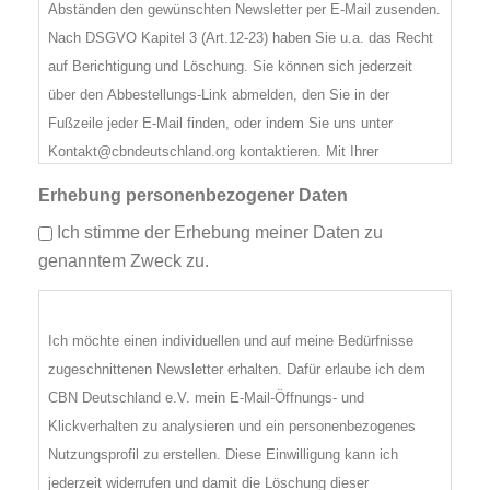
Abständen den gewünschten Newsletter per E-Mail zusenden.
Nach DSGVO Kapitel 3 (Art.12-23) haben Sie u.a. das Recht
auf Berichtigung und Löschung. Sie können sich jederzeit
über den Abbestellungs-Link abmelden, den Sie in der
Fußzeile jeder E-Mail finden, oder indem Sie uns unter
Kontakt@cbndeutschland.org kontaktieren. Mit Ihrer
Zustimmung erklären Sie sich mit den CBN
Erhebung personenbezogener Daten
Datenschutzrichtlinien einverstanden und willigen ein, dass
Ich stimme der Erhebung meiner Daten zu
wir Ihre Informationen in Übereinstimmung mit diesen
genanntem Zweck zu.
Richtlinien verarbeiten dürfen. Die Datenschutzrichtlinien von
CBN Deutschland finden Sie unter
https://cbndeutschland.org/datenschutz
Ich möchte einen individuellen und auf meine Bedürfnisse
zugeschnittenen Newsletter erhalten. Dafür erlaube ich dem
CBN Deutschland e.V. mein E-Mail-Öffnungs- und
Klickverhalten zu analysieren und ein personenbezogenes
Nutzungsprofil zu erstellen. Diese Einwilligung kann ich
jederzeit widerrufen und damit die Löschung dieser