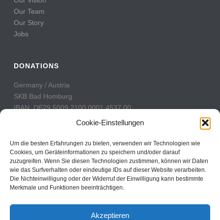
Our Vision
Our Team
Our Story
Jobs
DONATIONS
Germany / Austria
SKB Bad Homburg
IBAN: DE29 5009 2100 0001 4537 00
BIC: GENODE51BH2
Cookie-Einstellungen
Switzerland
Um die besten Erfahrungen zu bieten, verwenden wir Technologien wie
PostFinance
Cookies, um Geräteinformationen zu speichern und/oder darauf
zuzugreifen. Wenn Sie diesen Technologien zustimmen, können wir Daten
Konto: 60-742493-7
wie das Surfverhalten oder eindeutige IDs auf dieser Website verarbeiten.
IBAN: CH31 0900 0000 6074 2493 7
Die Nichteinwilligung oder der Widerruf der Einwilligung kann bestimmte
BIC: POFICHBEXXX
Merkmale und Funktionen beeinträchtigen.
Akzeptieren