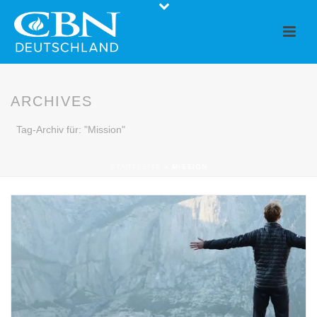
ARCHIVES
Tag-Archiv für: "Mission"
STARTSEITE
»
MISSION