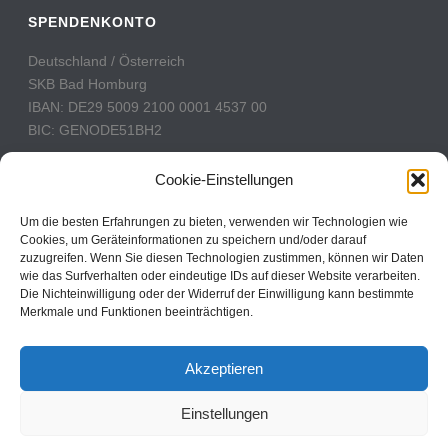
SPENDENKONTO
Deutschland / Österreich
SKB Bad Homburg
IBAN: DE29 5009 2100 0001 4537 00
BIC: GENODE51BH2
Schweiz
Cookie-Einstellungen
PostFinance
Konto: 60-742493-7
Um die besten Erfahrungen zu bieten, verwenden wir Technologien wie
Cookies, um Geräteinformationen zu speichern und/oder darauf
IBAN: CH31 0900 0000 6074 2493 7
zuzugreifen. Wenn Sie diesen Technologien zustimmen, können wir Daten
BIC: POFICHBEXXX
wie das Surfverhalten oder eindeutige IDs auf dieser Website verarbeiten.
Die Nichteinwilligung oder der Widerruf der Einwilligung kann bestimmte
Merkmale und Funktionen beeinträchtigen.
CBN Deutschland © 2024
Akzeptieren
Kontakt
Einstellungen
Impressum
Datenschutz