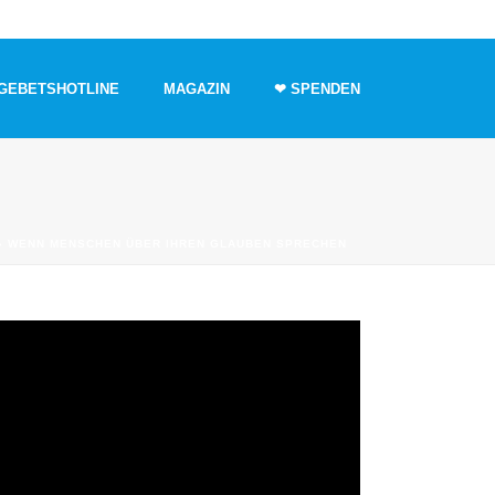
GEBETSHOTLINE
MAGAZIN
❤ SPENDEN
»
WENN MENSCHEN ÜBER IHREN GLAUBEN SPRECHEN