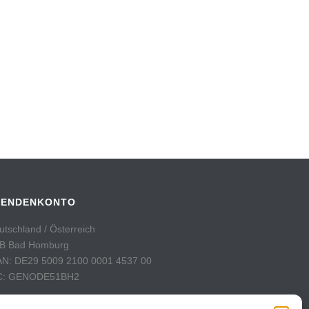
PENDENKONTO
utschland / Österreich
B Bad Homburg
AN: DE29 5009 2100 0001 4537 00
C: GENODE51BH2
hweiz