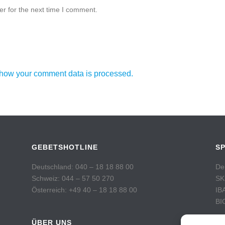
r for the next time I comment.
how your comment data is processed.
GEBETSHOTLINE
S
Deutschland: 040 – 18 18 88 00
De
Schweiz: 044 – 57 50 270
SK
Österreich: +49 40 – 18 18 88 00
IB
BI
ÜBER UNS
Sc