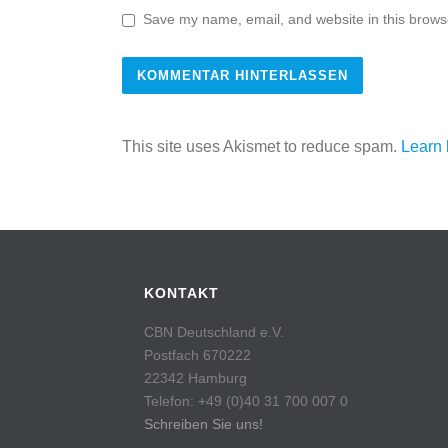
Save my name, email, and website in this browse
This site uses Akismet to reduce spam.
Learn 
KONTAKT
CBN Deutschland e.V.
Postfach 670222
22342 Hamburg
Telefon: +49 (0)40 31 700 007 0
Schreiben Sie uns!