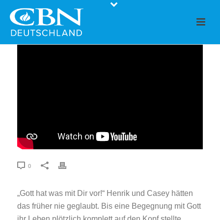
0
„Gott hat was mit Dir vor!“ Henrik und Casey hätten
das früher nie geglaubt. Bis eine Begegnung mit Gott
ihr Leben plötzlich komplett auf den Kopf stellte…