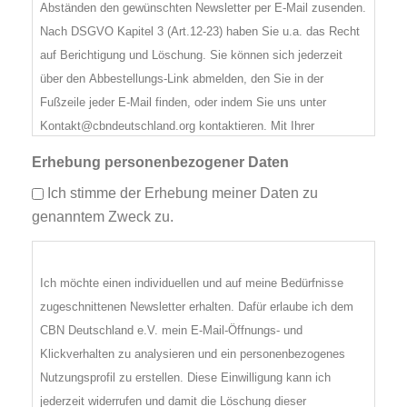
Abständen den gewünschten Newsletter per E-Mail zusenden.
Nach DSGVO Kapitel 3 (Art.12-23) haben Sie u.a. das Recht
auf Berichtigung und Löschung. Sie können sich jederzeit
über den Abbestellungs-Link abmelden, den Sie in der
Fußzeile jeder E-Mail finden, oder indem Sie uns unter
Kontakt@cbndeutschland.org kontaktieren. Mit Ihrer
Zustimmung erklären Sie sich mit den CBN
Erhebung personenbezogener Daten
Datenschutzrichtlinien einverstanden und willigen ein, dass
Ich stimme der Erhebung meiner Daten zu
wir Ihre Informationen in Übereinstimmung mit diesen
genanntem Zweck zu.
Richtlinien verarbeiten dürfen. Die Datenschutzrichtlinien von
CBN Deutschland finden Sie unter
https://cbndeutschland.org/datenschutz
Ich möchte einen individuellen und auf meine Bedürfnisse
zugeschnittenen Newsletter erhalten. Dafür erlaube ich dem
CBN Deutschland e.V. mein E-Mail-Öffnungs- und
Klickverhalten zu analysieren und ein personenbezogenes
Nutzungsprofil zu erstellen. Diese Einwilligung kann ich
jederzeit widerrufen und damit die Löschung dieser