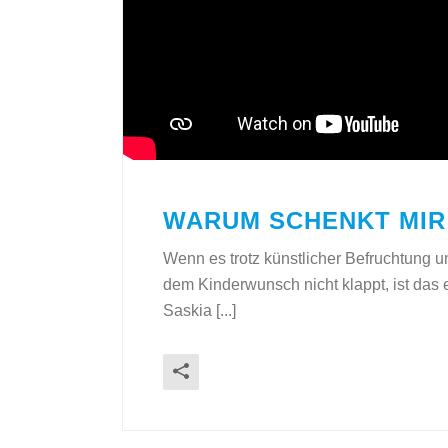
WARUM SCHENKT MIR 
Wenn es trotz künstlicher Befruchtung
dem Kinderwunsch nicht klappt, ist das
Saskia [...]