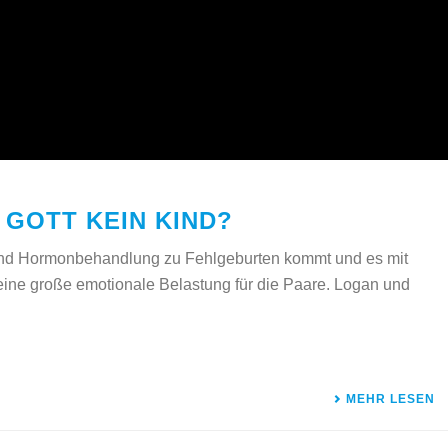
GOTT KEIN KIND?
 und Hormonbehandlung zu Fehlgeburten kommt und es mit
 eine große emotionale Belastung für die Paare. Logan und
MEHR LESEN