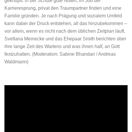
geknüpft: in der Schule gute Noten, im Job der
Karrieresprung, privat den Traumpartner finden und eine
Familie gründen. Je nach Prägung und sozialem Umfeld
kann dabei der Druck entstehen, all das hinzubekommen –
vor allem, wenn es nicht nach dem üblichen Zeitplan läuft.
Svetlana Meinecke und das Ehepaar Smith berichten über
ihre lange Zeit des Wartens und was ihnen half, an Gott
festzuhalten.
(Moderation: Sabine Bhandari / Andreas
Waldmann)