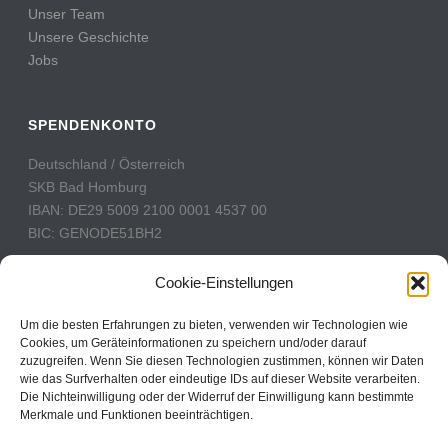
Unser Team
Unsere Geschichte
Jobs
SPENDENKONTO
Deutschland / Österreich
SKB Bad Homburg
IBAN: DE29 5009 2100 0001 4537 00
BIC: GENODE51BH2
Schweiz
Cookie-Einstellungen
PostFinance
Konto: 60-742493-7
Um die besten Erfahrungen zu bieten, verwenden wir Technologien wie
Cookies, um Geräteinformationen zu speichern und/oder darauf
IBAN: CH31 0900 0000 6074 2493 7
zuzugreifen. Wenn Sie diesen Technologien zustimmen, können wir Daten
BIC: POFICHBEXXX
wie das Surfverhalten oder eindeutige IDs auf dieser Website verarbeiten.
Die Nichteinwilligung oder der Widerruf der Einwilligung kann bestimmte
Merkmale und Funktionen beeinträchtigen.