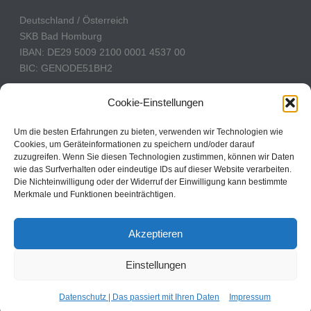
Deutschland / Österreich
SKB Bad Homburg
IBAN: DE29 5009 2100 0001 4537 00
BIC: GENODE51BH2
Schweiz
Cookie-Einstellungen
PostFinance
Konto: 60-742493-7
Um die besten Erfahrungen zu bieten, verwenden wir Technologien wie
Cookies, um Geräteinformationen zu speichern und/oder darauf
IBAN: CH31 0900 0000 6074 2493 7
zuzugreifen. Wenn Sie diesen Technologien zustimmen, können wir Daten
BIC: POFICHBEXXX
wie das Surfverhalten oder eindeutige IDs auf dieser Website verarbeiten.
Die Nichteinwilligung oder der Widerruf der Einwilligung kann bestimmte
Merkmale und Funktionen beeinträchtigen.
CBN Deutschland © 2024
Akzeptieren
Kontakt
Einstellungen
Impressum
Datenschutz
Cookie Policy
Datenschutz | Das passiert mit Ihren Daten
Impressum
Cookie-Einstellungen