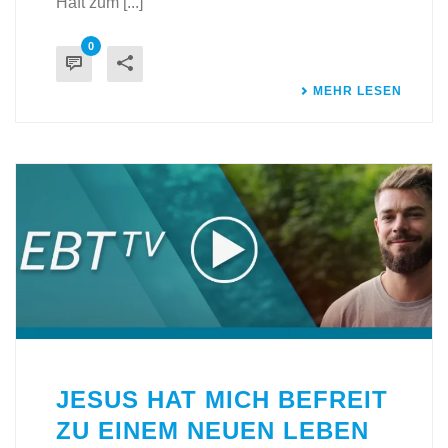
Haft zum [...]
0
MEHR LESEN
JESUS HAT MICH BEFREIT
ZU EINEM NEUEN LEBEN