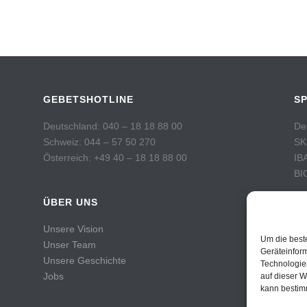
GEBETSHOTLINE
S
Deutschland: 040 – 18 18 88 00
De
Schweiz: 044 – 57 50 270
SK
Österreich: +49 40 – 18 18 88 00
IB
BI
ÜBER UNS
Sc
Po
Unsere Vision
Ko
Um die best
Unser Team
IB
Geräteinfor
Unsere Geschichte
Technologie
BI
Jobs
auf dieser W
kann bestim