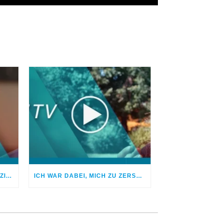
AUF DER SUCHE NACH FINANZIELLER SICHERHEIT
ICH WAR DABEI, MICH ZU ZERSTÖREN