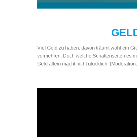
GEL
Viel Geld zu haben, davon träumt wohl ein Gr
vermehren. Doch welche Schattenseiten es mit
Geld allein macht nicht glücklich.
(
Moderation