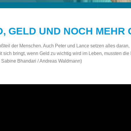
D, GELD UND NOCH MEHR 
oßteil der Menschen. Auch Peter und Lance setzen alles daran,
 sich bringt, wenn Geld zu wichtig wird im Leben, mussten die
: Sabine Bhandari / Andreas Waldmann)