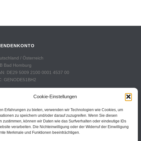
PENDENKONTO
utschland / Österreich
B Bad Homburg
AN: DE29 5009 2100 0001 4537 00
C: GENODE51BH2
hweiz
Cookie-Einstellungen
stFinance
nto: 60-742493-7
en Erfahrungen zu bieten, verwenden wir Technologien wie Cookies, um
AN: CH31 0900 0000 6074 2493 7
mationen zu speichern und/oder darauf zuzugreifen. Wenn Sie diesen
n zustimmen, können wir Daten wie das Surfverhalten oder eindeutige IDs
C: POFICHBEXXX
ebsite verarbeiten. Die Nichteinwilligung oder der Widerruf der Einwilligung
mte Merkmale und Funktionen beeinträchtigen.