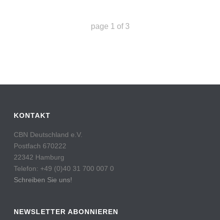
page
1
of
3
KONTAKT
CBN Deutschland e.V.
Postfach 670222
22342 Hamburg
Telefon: +49 (0)40 31 700 007 0
Schreiben Sie uns!
NEWSLETTER ABONNIEREN