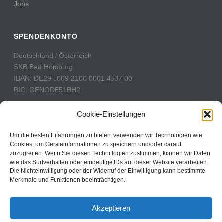
Jobs
SPENDENKONTO
Deutschland / Österreich
SKB Bad Homburg
IBAN: DE29 5009 2100 0001 4537 00
BIC: GENODE51BH2
Schweiz
Cookie-Einstellungen
PostFinance
Konto: 60-742493-7
Um die besten Erfahrungen zu bieten, verwenden wir Technologien wie
Cookies, um Geräteinformationen zu speichern und/oder darauf
IBAN: CH31 0900 0000 6074 2493 7
zuzugreifen. Wenn Sie diesen Technologien zustimmen, können wir Daten
BIC: POFICHBEXXX
wie das Surfverhalten oder eindeutige IDs auf dieser Website verarbeiten.
Die Nichteinwilligung oder der Widerruf der Einwilligung kann bestimmte
Merkmale und Funktionen beeinträchtigen.
CBN Deutschland © 2024
Akzeptieren
Kontakt