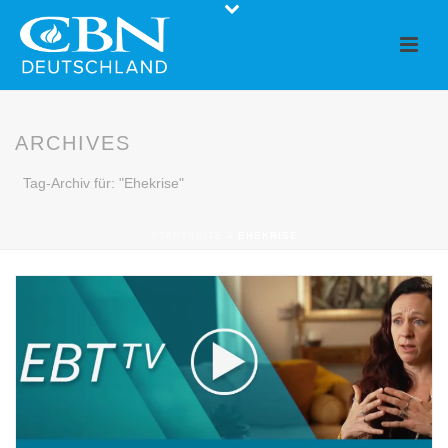
ARCHIVES
Tag-Archiv für: "Ehekrise"
STARTSEITE
»
EHEKRISE