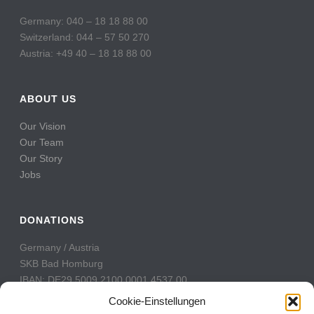
Germany: 040 – 18 18 88 00
Switzerland: 044 – 57 50 270
Austria: +49 40 – 18 18 88 00
ABOUT US
Our Vision
Our Team
Our Story
Jobs
DONATIONS
Germany / Austria
SKB Bad Homburg
IBAN: DE29 5009 2100 0001 4537 00
BIC: GENODE51BH2
Cookie-Einstellungen