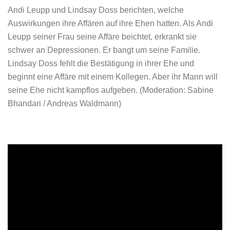
Andi Leupp und Lindsay Doss berichten, welche
Auswirkungen ihre Affären auf ihre Ehen hatten. Als Andi
Leupp seiner Frau seine Affäre beichtet, erkrankt sie
schwer an Depressionen. Er bangt um seine Familie.
Lindsay Doss fehlt die Bestätigung in ihrer Ehe und
beginnt eine Affäre mit einem Kollegen. Aber ihr Mann will
seine Ehe nicht kampflos aufgeben. (Moderation: Sabine
Bhandari / Andreas Waldmann)