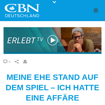
0
MEINE EHE STAND AUF
DEM SPIEL – ICH HATTE
EINE AFFÄRE