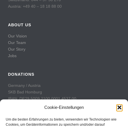
Austria: +49 40 – 18 18 88 00
ABOUT US
Our Vision
Our Team
Our Story
Jobs
DONATIONS
Germany / Austria
SKB Bad Homburg
IBAN: DE29 5009 2100 0001 4537 00
BIC: GENODE51BH2
Cookie-Einstellungen
Switzerland
Um die besten Erfahrungen zu bieten, verwenden wir Technologien wie
PostFinance
Cookies, um Geräteinformationen zu speichern und/oder darauf