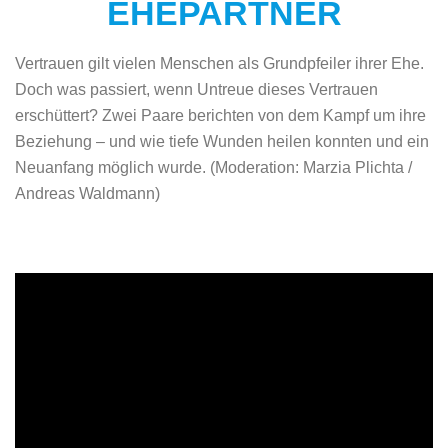
EHEPARTNER
Vertrauen gilt vielen Menschen als Grundpfeiler ihrer Ehe.
Doch was passiert, wenn Untreue dieses Vertrauen
erschüttert? Zwei Paare berichten von dem Kampf um ihre
Beziehung – und wie tiefe Wunden heilen konnten und ein
Neuanfang möglich wurde. (Moderation: Marzia Plichta /
Andreas Waldmann)