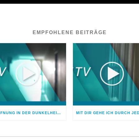
EMPFOHLENE BEITRÄGE
HOFFNUNG IN DER DUNKELHEIT – FÜR GOTT IST NICHTS UNMÖGLICH