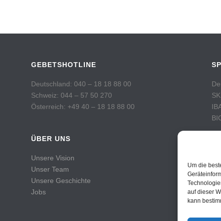
GEBETSHOTLINE
S
Deutschland: 040 – 18 18 88 00
De
Schweiz: 044 – 57 50 270
SK
Österreich: +49 40 – 18 18 88 00
IB
BI
ÜBER UNS
Sc
Po
Unsere Vision
Ko
Um die best
Unser Team
IB
Geräteinfor
Unsere Geschichte
Technologie
BI
Jobs
auf dieser W
kann bestim