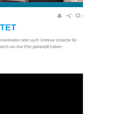
0
TET
mmunikation oder auch Untreue Ursache für
greich um ihre Ehe gekämpft haben.