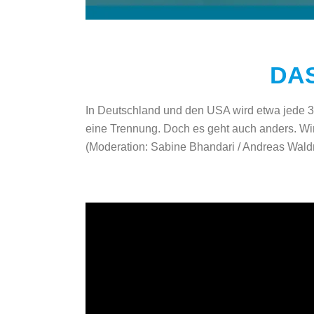
DA
In Deutschland und den USA wird etwa jede 3
eine Trennung. Doch es geht auch anders. Wir
(Moderation: Sabine Bhandari / Andreas Wal