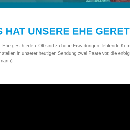
S HAT UNSERE EHE GERET
. Ehe geschieden. Oft sind zu hohe Erwartungen, fehlende Ko
 stellen in unserer heutigen Sendung zwei Paare vor, die erfol
dmann)