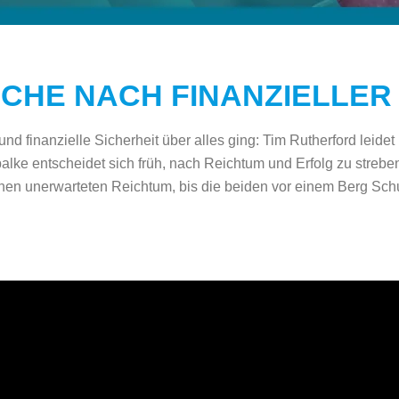
CHE NACH FINANZIELLER
inanzielle Sicherheit über alles ging: Tim Rutherford leidet in
alke entscheidet sich früh, nach Reichtum und Erfolg zu streben
inen unerwarteten Reichtum, bis die beiden vor einem Berg Sch