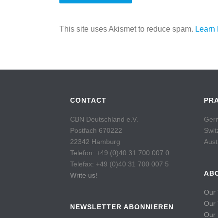
This site uses Akismet to reduce spam.
Learn 
CONTACT
PR
CBN Deutschland e.V.
Germ
Postfach 670222
Swit
22342 Hamburg
Aust
Telefon: +49 (0)40 31 700 007 0
Telefax: +49 (0)40 31 700 007 5
AB
Write us!
Our 
Our
NEWSLETTER ABONNIEREN
Our 