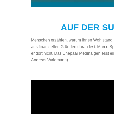
AUF DER SU
Menschen erzählen, warum ihnen Wohlstand und f
aus finanziellen Gründen daran fest. Marco Sp
er dort nicht. Das Ehepaar Medina geniesst e
Andreas Waldmann)