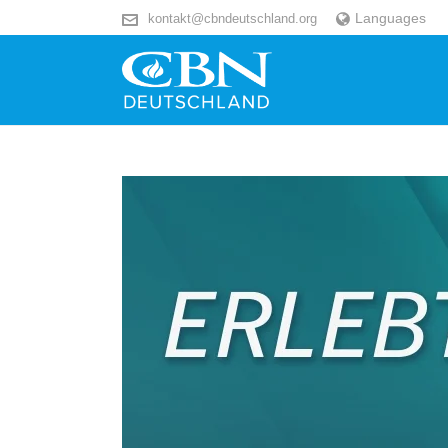
Languages
kontakt@cbndeutschland.org