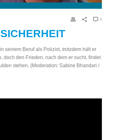
0
 SICHERHEIT
 seinem Beruf als Polizist, trotzdem hält er
, doch den Frieden, nach dem er sucht, findet
ulden stehen. (Moderation: Sabine Bhandari /