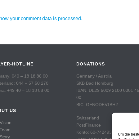
how your comment data is processed.
AYER-HOTLINE
DONATIONS
any: 040 – 18 18 88 00
Germany / Austria
zerland: 044 – 57 50 270
SKB Bad Homburg
ria: +49 40 – 18 18 88 00
IBAN: DE29 5009 2100 0001 4
00
BIC: GENODE51BH2
OUT US
Switzerland
Vision
PostFinance
 Team
Konto: 60-742493-7
Um die best
Story