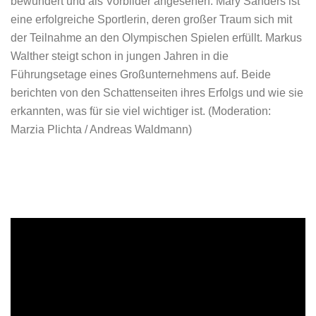
bewundert und als Vorbilder angesehen. Mary Sanders ist
eine erfolgreiche Sportlerin, deren großer Traum sich mit
der Teilnahme an den Olympischen Spielen erfüllt. Markus
Walther steigt schon in jungen Jahren in die
Führungsetage eines Großunternehmens auf. Beide
berichten von den Schattenseiten ihres Erfolgs und wie sie
erkannten, was für sie viel wichtiger ist. (Moderation:
Marzia Plichta / Andreas Waldmann)