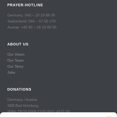
PRAYER-HOTLINE
Germany: 040 – 18 18 88 00
Switzerland: 044 – 57 50 270
Austria: +49 40 – 18 18 88 00
ABOUT US
Our Vision
Our Team
Our Story
Jobs
DONATIONS
Germany / Austria
SKB Bad Homburg
IBAN: DE29 5009 2100 0001 4537 00