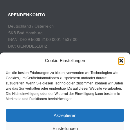
SPENDENKONTO
Deutschland / Österreich
SKB Bad Homburg
IBAN: DE29 5009 2100 0001 4537 00
BIC: GENODE51BH2
Schweiz
Cookie-Einstellungen
PostFinance
Konto: 60-742493-7
Um die besten Erfahrungen zu bieten, verwenden wir Technologien wie
Cookies, um Geräteinformationen zu speichern und/oder darauf
IBAN: CH31 0900 0000 6074 2493 7
zuzugreifen. Wenn Sie diesen Technologien zustimmen, können wir Daten
BIC: POFICHBEXXX
wie das Surfverhalten oder eindeutige IDs auf dieser Website verarbeiten.
Die Nichteinwilligung oder der Widerruf der Einwilligung kann bestimmte
Merkmale und Funktionen beeinträchtigen.
CBN Deutschland © 2024
Akzeptieren
Kontakt
Einstellungen
Impressum