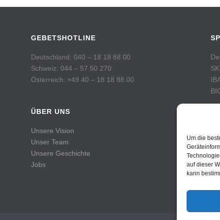
GEBETSHOTLINE
S
Deutschland: 040 – 18 18 88 00
De
Schweiz: 044 – 57 50 270
SK
Österreich: +49 40 – 18 18 88 00
IB
BI
ÜBER UNS
Sc
Po
Unsere Vision
Ko
Um die best
Unser Team
IB
Geräteinfor
Unsere Geschichte
Technologie
BI
Jobs
auf dieser W
kann bestim