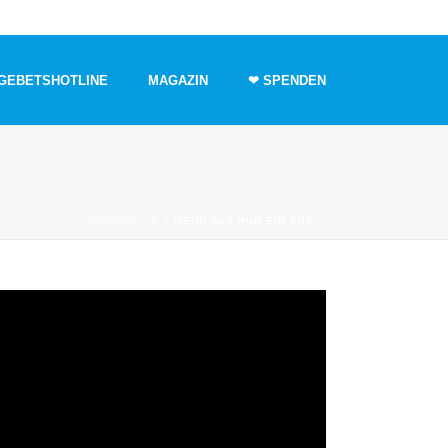
GEBETSHOTLINE
MAGAZIN
❤ SPENDEN
STARTSEITE
»
MEHR ALS NUR EIN JOB