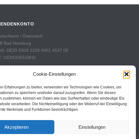
PENDENKONTO
utschland / Österreich
B Bad Homburg
AN: DE29 5009 2100 0001 4537 00
C: GENODE51BH2
hweiz
Cookie-Einstellungen
stFinance
nto: 60-742493-7
en Erfahrungen zu bieten, verwenden wir Technologien wie Cookies, um
AN: CH31 0900 0000 6074 2493 7
mationen zu speichern und/oder darauf zuzugreifen. Wenn Sie diesen
n zustimmen, können wir Daten wie das Surfverhalten oder eindeutige IDs
C: POFICHBEXXX
ebsite verarbeiten. Die Nichteinwilligung oder der Widerruf der Einwilligung
mte Merkmale und Funktionen beeinträchtigen.
Akzeptieren
Einstellungen