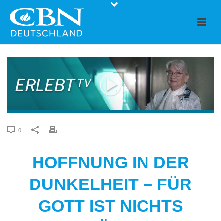
0
HOFFNUNG IN DER
DUNKELHEIT – FÜR
GOTT IST NICHTS