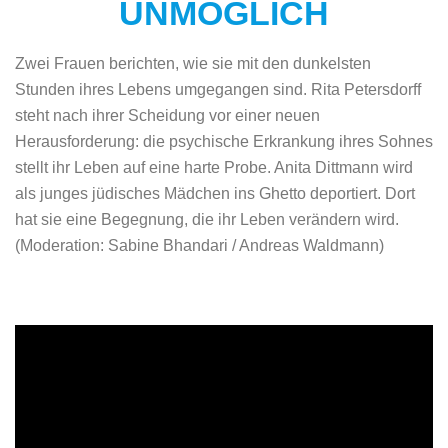
UNMÖGLICH
Zwei Frauen berichten, wie sie mit den dunkelsten
Stunden ihres Lebens umgegangen sind. Rita Petersdorff
steht nach ihrer Scheidung vor einer neuen
Herausforderung: die psychische Erkrankung ihres Sohnes
stellt ihr Leben auf eine harte Probe. Anita Dittmann wird
als junges jüdisches Mädchen ins Ghetto deportiert. Dort
hat sie eine Begegnung, die ihr Leben verändern wird.
(Moderation: Sabine Bhandari / Andreas Waldmann)