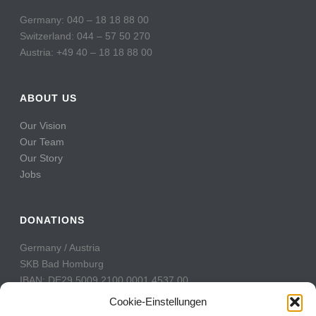
Germany: 040 – 18 18 88 00
Switzerland: 044 – 57 50 270
Austria: +49 40 – 18 18 88 00
ABOUT US
Our Vision
Our Team
Our Story
Jobs
DONATIONS
Germany / Austria
SKB Bad Homburg
IBAN: DE29 5009 2100 0001 4537 00
BIC: GENODE51BH2
Cookie-Einstellungen