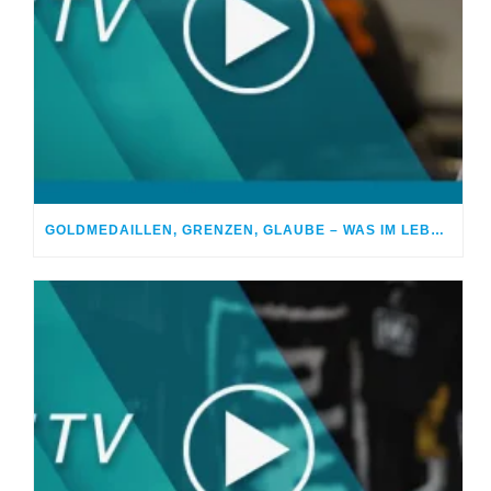
GOLDMEDAILLEN, GRENZEN, GLAUBE – WAS IM LEBEN WIRKLICH ZÄHLT