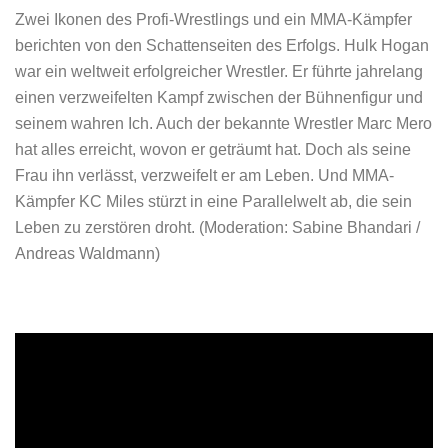
Zwei Ikonen des Profi-Wrestlings und ein MMA-Kämpfer
berichten von den Schattenseiten des Erfolgs. Hulk Hogan
war ein weltweit erfolgreicher Wrestler. Er führte jahrelang
einen verzweifelten Kampf zwischen der Bühnenfigur und
seinem wahren Ich. Auch der bekannte Wrestler Marc Mero
hat alles erreicht, wovon er geträumt hat. Doch als seine
Frau ihn verlässt, verzweifelt er am Leben. Und MMA-
Kämpfer KC Miles stürzt in eine Parallelwelt ab, die sein
Leben zu zerstören droht. (Moderation: Sabine Bhandari /
Andreas Waldmann)