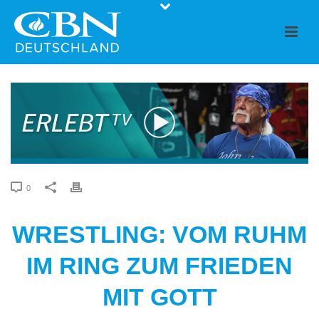
0
WRESTLING: VOM RUHM
IM RING ZUM FRIEDEN
MIT GOTT