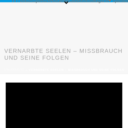
TV / Dokus
Superbuch
Humanitär
Gebetshotline
Magazin
❤ Spenden
VERNARBTE SEELEN – MISSBRAUCH
UND SEINE FOLGEN
STARTSEITE
»
VERNARBTE SEELEN – MISSBRAUCH UND SEINE FOLGEN