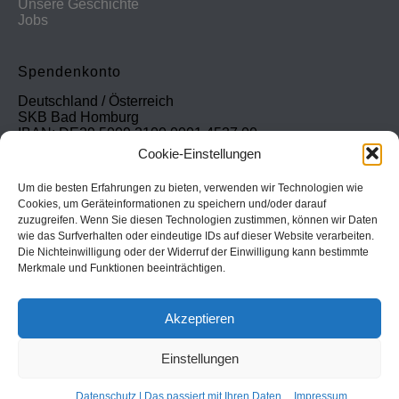
Unsere Geschichte
Jobs
Spendenkonto
Deutschland / Österreich
SKB Bad Homburg
IBAN: DE29 5009 2100 0001 4537 00
BIC: GENODE51BH2
Cookie-Einstellungen
Schweiz
Um die besten Erfahrungen zu bieten, verwenden wir Technologien wie
PostFinance
Cookies, um Geräteinformationen zu speichern und/oder darauf
Konto: 60-742493-7
zuzugreifen. Wenn Sie diesen Technologien zustimmen, können wir Daten
IBAN: CH31 0900 0000 6074 2493 7
wie das Surfverhalten oder eindeutige IDs auf dieser Website verarbeiten.
BIC: POFICHBEXXX
Die Nichteinwilligung oder der Widerruf der Einwilligung kann bestimmte
Merkmale und Funktionen beeinträchtigen.
CBN Deutschland © 2024
Akzeptieren
Kontakt
Impressum
Einstellungen
Datenschutz
Cookie Policy
Datenschutz | Das passiert mit Ihren Daten
Impressum