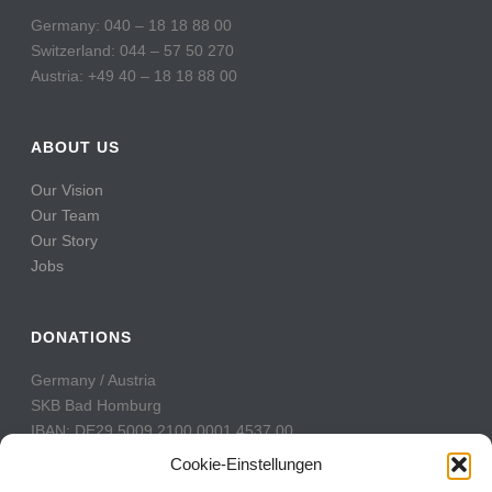
Germany: 040 – 18 18 88 00
Switzerland: 044 – 57 50 270
Austria: +49 40 – 18 18 88 00
ABOUT US
Our Vision
Our Team
Our Story
Jobs
DONATIONS
Germany / Austria
SKB Bad Homburg
IBAN: DE29 5009 2100 0001 4537 00
BIC: GENODE51BH2
Cookie-Einstellungen