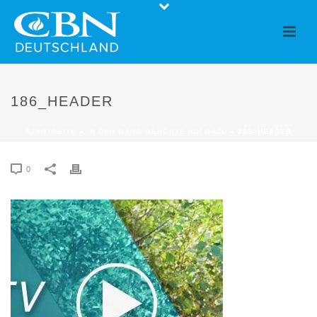
186_HEADER
STARTSEITE
»
IN DER GANG GEHÖRTE ICH DAZU
»
186_HEADER
0