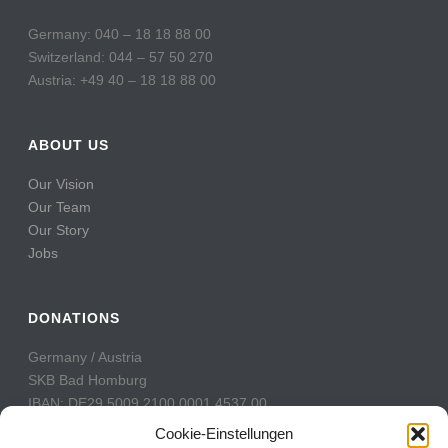
Germany: 040 – 18 18 88 00
Switzerland: 044 – 57 50 270
Austria: +49 40 – 18 18 88 00
ABOUT US
Our Vision
Our Team
Our Story
Jobs
DONATIONS
Germany / Austria
SKB Bad Homburg
IBAN: DE29 5009 2100 0001 4537 00
BIC: GENODE51BH2
Cookie-Einstellungen