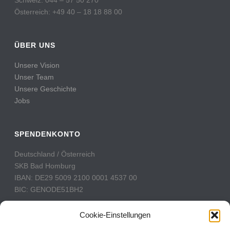
Österreich: +49 40 – 18 18 88 00
ÜBER UNS
Unsere Vision
Unser Team
Unsere Geschichte
Jobs
SPENDENKONTO
Deutschland / Österreich
SKB Bad Homburg
IBAN: DE29 5009 2100 0001 4537 00
BIC: GENODE51BH2
Schweiz
Cookie-Einstellungen
PostFinance