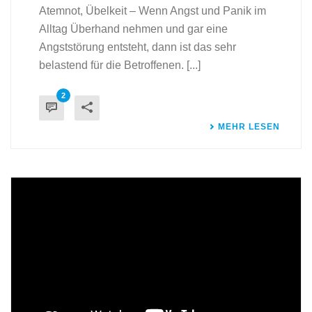
Atemnot, Übelkeit – Wenn Angst und Panik im
Alltag Überhand nehmen und gar eine
Angststörung entsteht, dann ist das sehr
belastend für die Betroffenen. [...]
2
MEHR LESEN