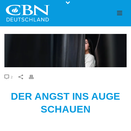
2
DER ANGST INS AUGE
SCHAUEN