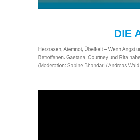
DIE 
Herzrasen, Atemnot, Übelkeit – Wenn Angst un
Betroffenen. Gaetana, Courtney und Rita habe
(
Moderation: Sabine Bhandari / Andreas Wal