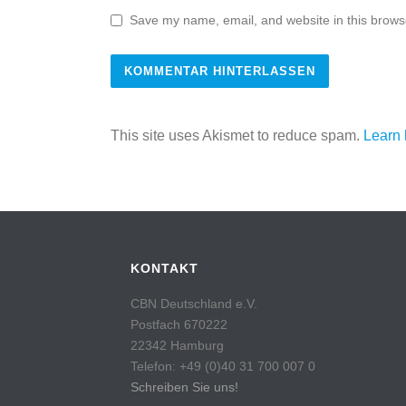
Save my name, email, and website in this browse
This site uses Akismet to reduce spam.
Learn 
KONTAKT
CBN Deutschland e.V.
Postfach 670222
22342 Hamburg
Telefon: +49 (0)40 31 700 007 0
Schreiben Sie uns!