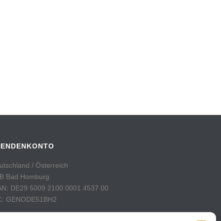
PENDENKONTO
utschland / Österreich
B Bad Homburg
AN: DE29 5009 2100 0001 4537 00
C: GENODE51BH2
hweiz