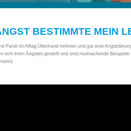
ANGST BESTIMMTE MEIN 
d Panik im Alltag Überhand nehmen und gar eine Angststörung e
n sich ihren Ängsten gestellt und sind mutmachende Beispiele
dmann)