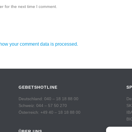
r for the next time I comment.
how your comment data is processed.
GEBETSHOTLINE
S
Deutschland: 040 – 18 18 88 00
De
Schweiz: 044 – 57 50 270
SK
Österreich: +49 40 – 18 18 88 00
IB
BI
ÜBER UNS
Sc