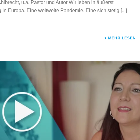
brecht, u.a. Pastor und Autor Wir leben in äußerst
 in Europa. Eine weltweite Pandemie. Eine sich stetig [...]
MEHR LESEN