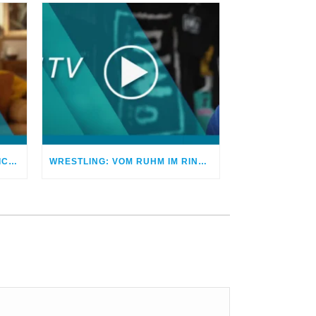
VERTRAUEN ZERBROCHEN – ICH BETROG MEINEN EHEPARTNER
WRESTLING: VOM RUHM IM RING ZUM FRIEDEN MIT GOTT