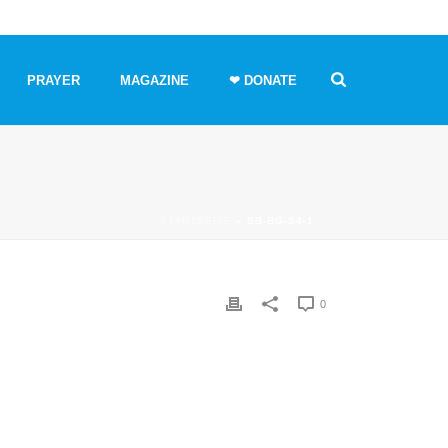
PRAYER
MAGAZINE
❤ DONATE
STARTSEITE
»
SB-BG-S4-1
0