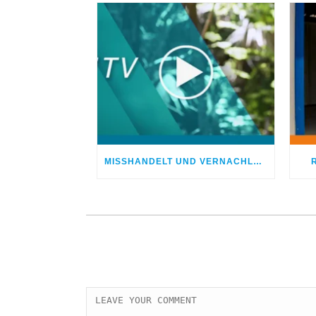
MISSHANDELT UND VERNACHLÄSSIGT – DOCH GOTT HEILTE MEINE WUNDEN