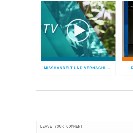
MISSHANDELT UND VERNACHLÄSSIGT – DOCH GOTT HEILTE MEINE WUNDEN