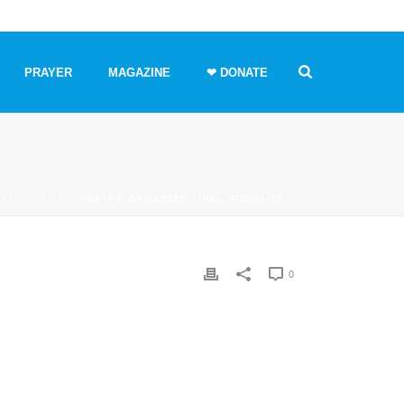
PRAYER
MAGAZINE
❤ DONATE
STARTSEITE
»
MASTER_APRIL2019_FINAL_EINZEL-19
0