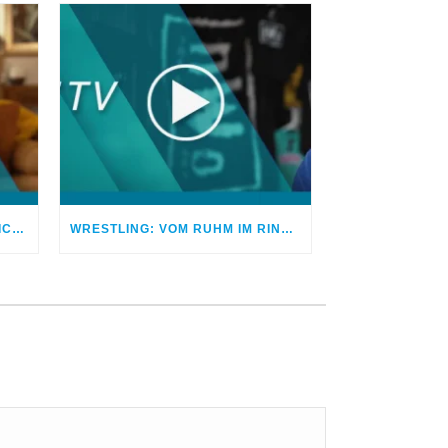
VERTRAUEN ZERBROCHEN – ICH BETROG MEINEN EHEPARTNER
WRESTLING: VOM RUHM IM RING ZUM FRIEDEN MIT GOTT