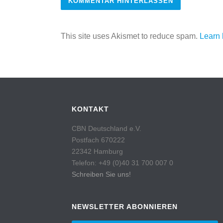
This site uses Akismet to reduce spam.
Learn 
KONTAKT
CBN Deutschland e.V.
Postfach 670222
22342 Hamburg
Telefon: +49 (0)40 31 700 007 0
Schreiben Sie uns!
NEWSLETTER ABONNIEREN