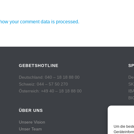
how your comment data is processed.
GEBETSHOTLINE
S
Deutschland: 040 – 18 18 88 00
De
Schweiz: 044 – 57 50 270
SK
Österreich: +49 40 – 18 18 88 00
IB
BI
ÜBER UNS
Sc
Po
Unsere Vision
Ko
Um die best
Unser Team
IB
Geräteinfor