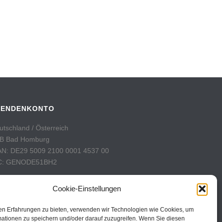
PENDENKONTO
utschland / Österreich
B Bad Homburg
AN: DE29 5009 2100 0001 4537 00
C: GENODE51BH2
hweiz
Cookie-Einstellungen
stFinance
nto: 60-742493-7
en Erfahrungen zu bieten, verwenden wir Technologien wie Cookies, um
AN: CH31 0900 0000 6074 2493 7
mationen zu speichern und/oder darauf zuzugreifen. Wenn Sie diesen