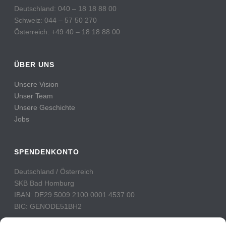
Deutschland: 040 – 18 18 88 00
Schweiz: 044 – 57 50 270
Österreich: +49 40 – 18 18 88 00
ÜBER UNS
Unsere Vision
Unser Team
Unsere Geschichte
Jobs
SPENDENKONTO
Deutschland / Österreich
SKB Bad Homburg
IBAN: DE29 5009 2100 0001 4537 00
BIC: GENODE51BH2