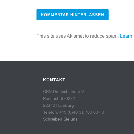
This site uses Akismet to reduce spam.
Learn 
KONTAKT
CBN Deutschland e.V.
Postfach 670222
22342 Hamburg
Telefon: +49 (0)40 31 700 007 0
Schreiben Sie uns!