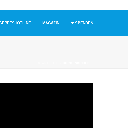
GEBETSHOTLINE
MAGAZIN
❤ SPENDEN
STARTSEITE
»
SORGENKINDER