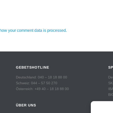
how your comment data is processed.
GEBETSHOTLINE
S
Deutschland: 040 – 18 18 88 00
De
Schweiz: 044 – 57 50 270
SK
Österreich: +49 40 – 18 18 88 00
IB
BI
ÜBER UNS
Sc
Po