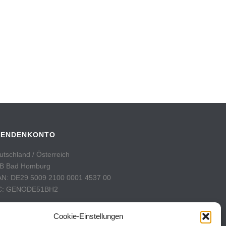
PENDENKONTO
utschland / Österreich
B Bad Homburg
AN: DE29 5009 2100 0001 4537 00
C: GENODE51BH2
hweiz
Cookie-Einstellungen
stFinance