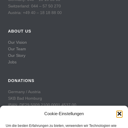
Switzerland: 044 – 57 50 270
Austria: +49 40 – 18 18 88 00
ABOUT US
Our Vision
Our Team
Our Story
Jobs
DONATIONS
Germany / Austria
SKB Bad Homburg
IBAN: DE29 5009 2100 0001 4537 00
BIC: GENODE51BH2
Cookie-Einstellungen
Switzerland
Um die besten Erfahrungen zu bieten, verwenden wir Technologien wie