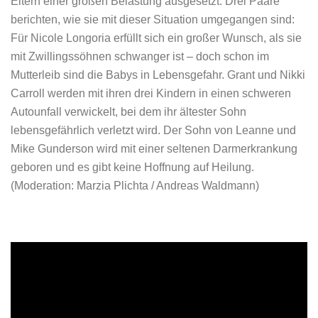
Eltern einer großen Belastung ausgesetzt. Drei Paare
berichten, wie sie mit dieser Situation umgegangen sind:
Für Nicole Longoria erfüllt sich ein großer Wunsch, als sie
mit Zwillingssöhnen schwanger ist – doch schon im
Mutterleib sind die Babys in Lebensgefahr. Grant und Nikki
Carroll werden mit ihren drei Kindern in einen schweren
Autounfall verwickelt, bei dem ihr ältester Sohn
lebensgefährlich verletzt wird. Der Sohn von Leanne und
Mike Gunderson wird mit einer seltenen Darmerkrankung
geboren und es gibt keine Hoffnung auf Heilung.
(Moderation: Marzia Plichta / Andreas Waldmann)