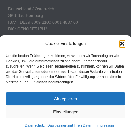
Deutschland / Österreich
SKB Bad Homburg
IBAN: DE29 5009 2100 0001 4537 00
BIC: GENODE51BH2
Schweiz
Cookie-Einstellungen
PostFinance
Konto: 60-742493-7
Um die besten Erfahrungen zu bieten, verwenden wir Technologien wie
Cookies, um Geräteinformationen zu speichern und/oder darauf
IBAN: CH31 0900 0000 6074 2493 7
zuzugreifen. Wenn Sie diesen Technologien zustimmen, können wir Daten
BIC: POFICHBEXXX
wie das Surfverhalten oder eindeutige IDs auf dieser Website verarbeiten.
Die Nichteinwilligung oder der Widerruf der Einwilligung kann bestimmte
Merkmale und Funktionen beeinträchtigen.
CBN Deutschland © 2024
Akzeptieren
Kontakt
Einstellungen
Impressum
Datenschutz
Cookie Policy
Datenschutz | Das passiert mit Ihren Daten
Impressum
Cookie-Einstellungen