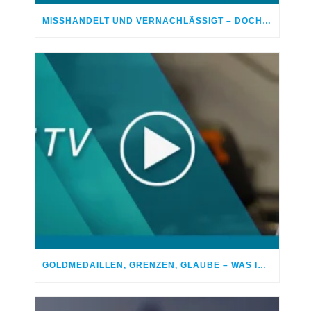
MISSHANDELT UND VERNACHLÄSSIGT – DOCH GOTT HEILTE MEINE WUNDEN
GOLDMEDAILLEN, GRENZEN, GLAUBE – WAS IM LEBEN WIRKLICH ZÄHLT