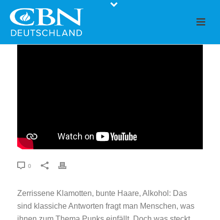
0
Zerrissene Klamotten, bunte Haare, Alkohol: Das
sind klassiche Antworten fragt man Menschen, was
ihnen zum Thema Punks einfällt. Doch was steckt