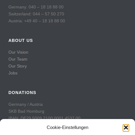
Germany: 040 – 18 18 88 00
Switzerland: 044 – 57 50 270
Austria: +49 40 – 18 18 88 00
ABOUT US
Our Vision
Our Team
Our Story
Jobs
DONATIONS
Germany / Austria
SKB Bad Homburg
IBAN: DE29 5009 2100 0001 4537 00
BIC: GENODE51BH2
Cookie-Einstellungen