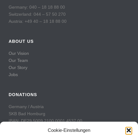
Germany: 040 – 18 18 88 00
Switzerland: 044 – 57 50 270
Austria: +49 40 – 18 18 88 00
ABOUT US
Our Vision
Our Team
Our Story
Jobs
DONATIONS
Germany / Austria
SKB Bad Homburg
IBAN: DE29 5009 2100 0001 4537 00
BIC: GENODE51BH2
Cookie-Einstellungen