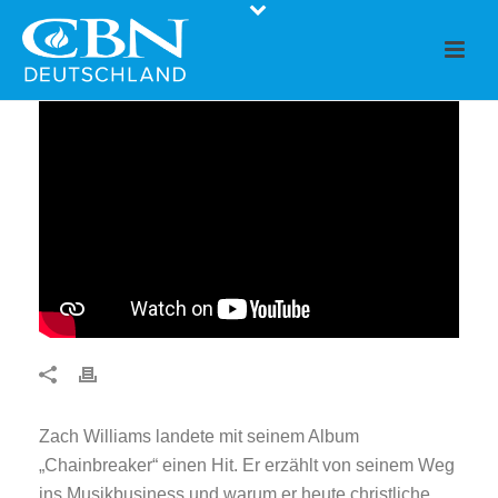
Zach Williams landete mit seinem Album
„Chainbreaker“ einen Hit. Er erzählt von seinem Weg
ins Musikbusiness und warum er heute christliche