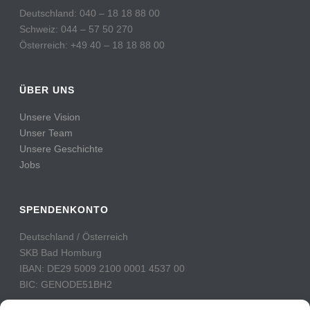
Deutschland: 040 – 18 18 88 00
Schweiz: 044 – 57 50 270
Österreich: +49 40 – 18 18 88 00
ÜBER UNS
Unsere Vision
Unser Team
Unsere Geschichte
Jobs
SPENDENKONTO
Deutschland / Österreich
SKB Bad Homburg
IBAN: DE29 5009 2100 0001 4537 00
BIC: GENODE51BH2