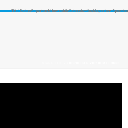
TV / Dokus
Superbuch
Humanitär
Gebetshotline
Magazin
❤ Spenden
STARTSEITE
»
LOBPREISER VOR DEM HERRN!