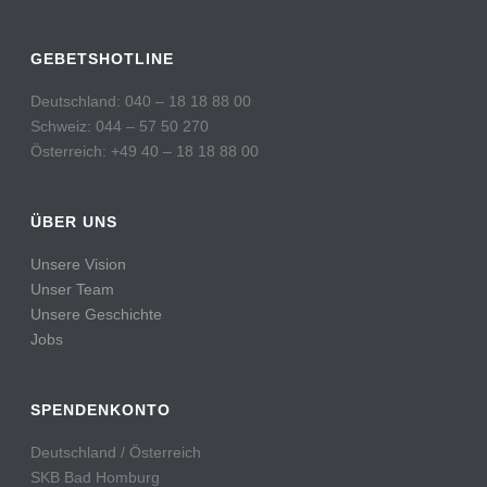
GEBETSHOTLINE
Deutschland: 040 – 18 18 88 00
Schweiz: 044 – 57 50 270
Österreich: +49 40 – 18 18 88 00
ÜBER UNS
Unsere Vision
Unser Team
Unsere Geschichte
Jobs
SPENDENKONTO
Deutschland / Österreich
SKB Bad Homburg