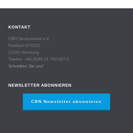
KONTAKT
CBN Deutschland e.V.
Postfach 670222
22342 Hamburg
Telefon: +49 (0)40 31 700 007 0
Schreiben Sie uns!
NEWSLETTER ABONNIEREN
CBN Newsletter abonnieren