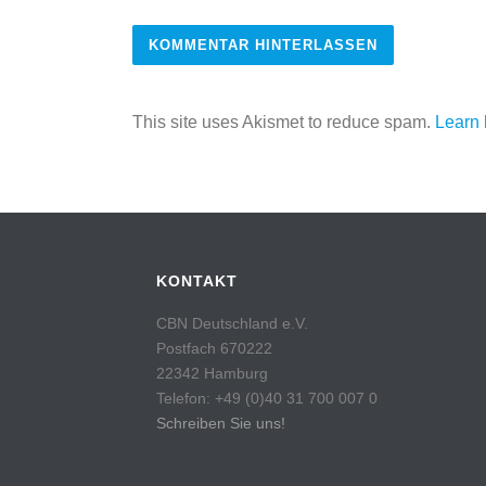
This site uses Akismet to reduce spam.
Learn 
KONTAKT
CBN Deutschland e.V.
Postfach 670222
22342 Hamburg
Telefon: +49 (0)40 31 700 007 0
Schreiben Sie uns!