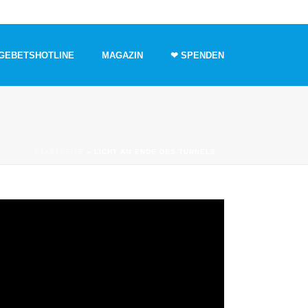
GEBETSHOTLINE
MAGAZIN
❤ SPENDEN
STARTSEITE
»
LICHT AM ENDE DES TUNNELS