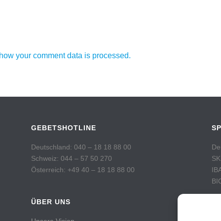
how your comment data is processed.
GEBETSHOTLINE
S
Deutschland: 040 – 18 18 88 00
De
Schweiz: 044 – 57 50 270
SK
Österreich: +49 40 – 18 18 88 00
IB
BI
ÜBER UNS
Sc
Po