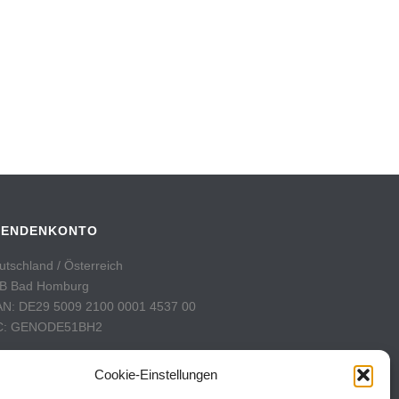
PENDENKONTO
utschland / Österreich
B Bad Homburg
AN: DE29 5009 2100 0001 4537 00
C: GENODE51BH2
hweiz
Cookie-Einstellungen
stFinance