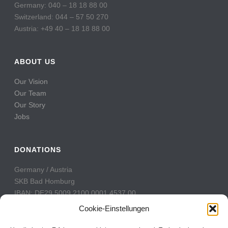
Germany: 040 – 18 18 88 00
Switzerland: 044 – 57 50 270
Austria: +49 40 – 18 18 88 00
ABOUT US
Our Vision
Our Team
Our Story
Jobs
DONATIONS
Germany / Austria
SKB Bad Homburg
IBAN: DE29 5009 2100 0001 4537 00
BIC: GENODE51BH2
Cookie-Einstellungen
Switzerland