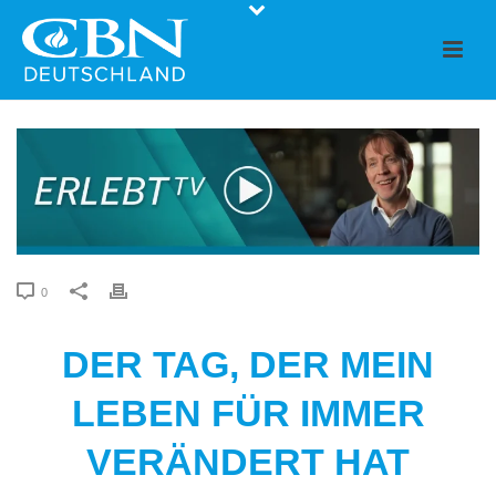
0
DER TAG, DER MEIN
LEBEN FÜR IMMER
VERÄNDERT HAT