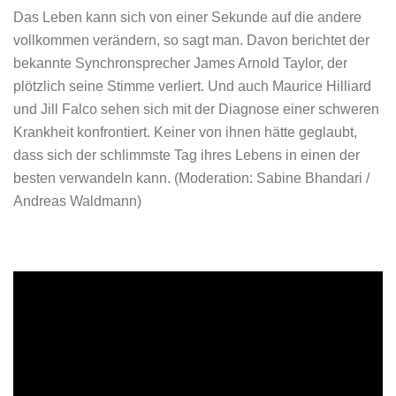
Das Leben kann sich von einer Sekunde auf die andere
vollkommen verändern, so sagt man. Davon berichtet der
bekannte Synchronsprecher James Arnold Taylor, der
plötzlich seine Stimme verliert. Und auch Maurice Hilliard
und Jill Falco sehen sich mit der Diagnose einer schweren
Krankheit konfrontiert. Keiner von ihnen hätte geglaubt,
dass sich der schlimmste Tag ihres Lebens in einen der
besten verwandeln kann. (Moderation: Sabine Bhandari /
Andreas Waldmann)