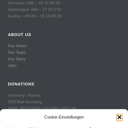
Germany: 040 – 18 18 88 00
Switzerland: 044 – 57 50 270
Austria: +49 40 – 18 18 88 00
ABOUT US
Our Vision
Our Team
Our Story
Jobs
DONATIONS
Germany / Austria
SKB Bad Homburg
IBAN: DE29 5009 2100 0001 4537 00
BIC: GENODE51BH2
Cookie-Einstellungen
Switzerland