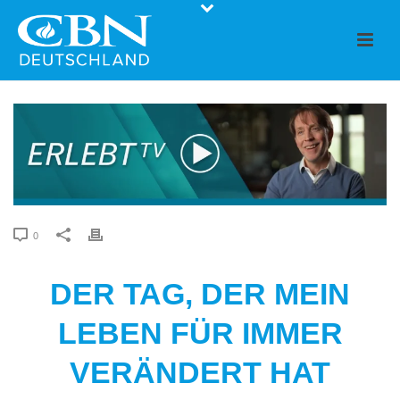
0
DER TAG, DER MEIN
LEBEN FÜR IMMER
VERÄNDERT HAT