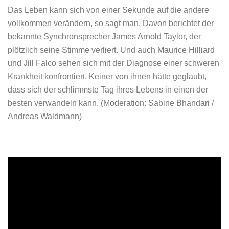
Das Leben kann sich von einer Sekunde auf die andere
vollkommen verändern, so sagt man. Davon berichtet der
bekannte Synchronsprecher James Arnold Taylor, der
plötzlich seine Stimme verliert. Und auch Maurice Hilliard
und Jill Falco sehen sich mit der Diagnose einer schweren
Krankheit konfrontiert. Keiner von ihnen hätte geglaubt,
dass sich der schlimmste Tag ihres Lebens in einen der
besten verwandeln kann. (Moderation: Sabine Bhandari /
Andreas Waldmann)