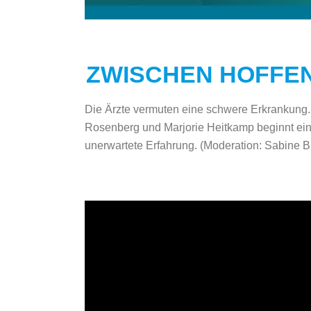
ZWISCHEN HOFFEN
Die Ärzte vermuten eine schwere Erkrankung. 
Rosenberg und Marjorie Heitkamp beginnt ein
unerwartete Erfahrung. (Moderation: Sabine 