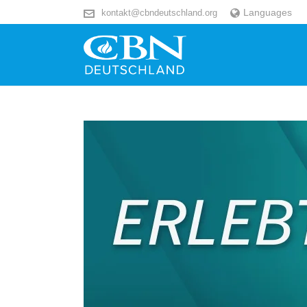
Languages
kontakt@cbndeutschland.org