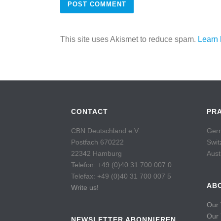
This site uses Akismet to reduce spam.
Learn 
CONTACT
PR
CBN Deutschland e.V.
Germ
Postfach 670222
Swit
22342 Hamburg
Aust
Telefon: +49 (0)40 31 700 007 0
Telefax: +49 (0)40 31 700 007 5
AB
Write us!
Our 
Our
NEWSLETTER ABONNIEREN