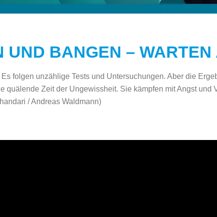
 UND BANGEN – WARTEN 
Es folgen unzählige Tests und Untersuchungen. Aber die Ergebn
e quälende Zeit der Ungewissheit. Sie kämpfen mit Angst und 
Bhandari / Andreas Waldmann)