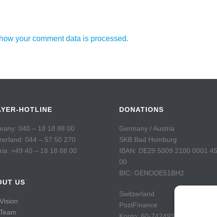
how your comment data is processed.
AYER-HOTLINE
DONATIONS
any: 040 – 18 18 88 00
Germany / Austria
zerland: 044 – 57 50 270
SKB Bad Homburg
ria: +49 40 – 18 18 88 00
IBAN: DE29 5009 2100 0001 4
00
BIC: GENODE51BH2
OUT US
Switzerland
Vision
PostFinance
 Team
Konto: 60-742493-7