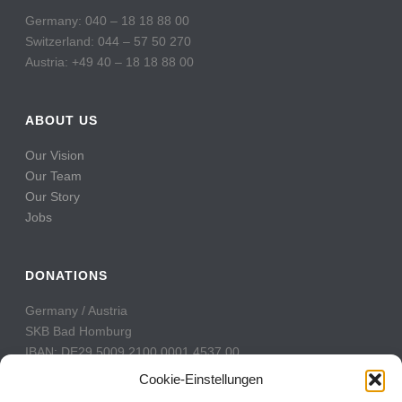
Germany: 040 – 18 18 88 00
Switzerland: 044 – 57 50 270
Austria: +49 40 – 18 18 88 00
ABOUT US
Our Vision
Our Team
Our Story
Jobs
DONATIONS
Germany / Austria
SKB Bad Homburg
IBAN: DE29 5009 2100 0001 4537 00
BIC: GENODE51BH2
Cookie-Einstellungen