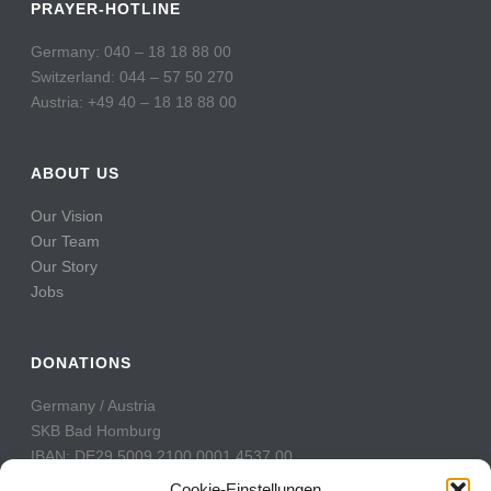
PRAYER-HOTLINE
Germany: 040 – 18 18 88 00
Switzerland: 044 – 57 50 270
Austria: +49 40 – 18 18 88 00
ABOUT US
Our Vision
Our Team
Our Story
Jobs
DONATIONS
Germany / Austria
SKB Bad Homburg
IBAN: DE29 5009 2100 0001 4537 00
BIC: GENODE51BH2
Cookie-Einstellungen