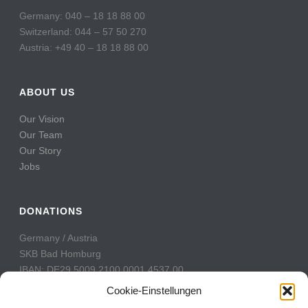
Germany: 040 – 18 18 88 00
Switzerland: 044 – 57 50 270
Austria: +49 40 – 18 18 88 00
ABOUT US
Our Vision
Our Team
Our Story
Jobs
DONATIONS
Germany / Austria
SKB Bad Homburg
IBAN: DE29 5009 2100 0001 4537 00
BIC: GENODE51BH2
Cookie-Einstellungen